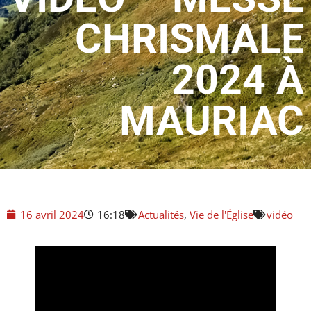
CHRISMALE
2024 À
MAURIAC
16 avril 2024
16:18
Actualités
,
Vie de l'Église
vidéo