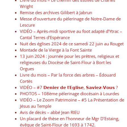
Livre du mois – Le chemin des Estives de Charles
Wright
Remise des archives Gilibert à Jabrun
Messe d’ouverture du pèlerinage de Notre-Dame de
Lescure
VIDÉO – Après-midi sportive au foot adapté d’Ytrac –
Cantal Terres d’Espérance
Nuit des églises 2024 de ce samedi 22 juin au Rouget
Montade de la Vierge à la Font Sainte
13 juin 2024 : journée pour les prêtres, religieux et
religieuses du Diocèse de Saint-Flour à Bort les
Orgues
Livre du mois – Par la force des arbres – Édouard
Cortès
VIDÉO – #7 𝗗𝗲𝗻𝗶𝗲𝗿 𝗱𝗲 𝗹’𝗘𝗴𝗹𝗶𝘀𝗲, 𝗦𝗮𝘃𝗶𝗲𝘇-𝗩𝗼𝘂𝘀 ?
PHOTOS – 108ème pèlerinage diocésain à Lourdes
VIDÉO – Le Zoom Patrimoine – #5 La Présentation de
Jésus au Temple
Avis de décès – abbé Jean RIEU
Un placard de thèse en l’honneur de Mgr D’Estaing,
évêque de Saint-Flour de 1693 à 1742.