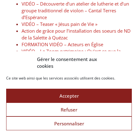
VIDÉO – Découverte d’un atelier de lutherie et d’un
groupe traditionnel de violon – Cantal Terres
d’Espérance
VIDÉO – Teaser « Jésus pain de Vie »
Action de grâce pour l’installation des soeurs de ND
de la Salette à Quézac
FORMATION VIDÉO – Acteurs en Église
VIDÉO – Le Zoom patrimoine : Qu’est ce que la
recluserie ?
Gérer le consentement aux
Concours de crèche 2023 : Jésus pain de vie
cookies
Le sculpteur du retable de la chapelle de Turlande
identifié
Ce site web ainsi que les services associés utilisent des cookies.
Les entrées en catéchuménat des futurs baptisés de
Pâques
Accepter
Week-end vocations à Langeac 11 et 12 novembre
2023
Refuser
VIDÉO – Le mois de la Création en 2023 – Cantal
Terres d’Espérance
Personnaliser
Lourdes : 40ème anniversaire d’ANCOLI (3-5
novembre 2023)