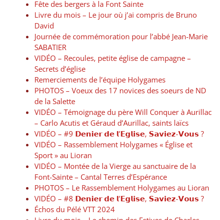
Fête des bergers à la Font Sainte
Livre du mois – Le jour où j’ai compris de Bruno
David
Journée de commémoration pour l’abbé Jean-Marie
SABATIER
VIDÉO – Recoules, petite église de campagne –
Secrets d’église
Remerciements de l’équipe Holygames
PHOTOS – Voeux des 17 novices des soeurs de ND
de la Salette
VIDÉO – Témoignage du père Will Conquer à Aurillac
– Carlo Acutis et Géraud d’Aurillac, saints laïcs
VIDÉO – #9 𝗗𝗲𝗻𝗶𝗲𝗿 𝗱𝗲 𝗹’𝗘𝗴𝗹𝗶𝘀𝗲, 𝗦𝗮𝘃𝗶𝗲𝘇-𝗩𝗼𝘂𝘀 ?
VIDÉO – Rassemblement Holygames « Église et
Sport » au Lioran
VIDÉO – Montée de la Vierge au sanctuaire de la
Font-Sainte – Cantal Terres d’Espérance
PHOTOS – Le Rassemblement Holygames au Lioran
VIDÉO – #8 𝗗𝗲𝗻𝗶𝗲𝗿 𝗱𝗲 𝗹’𝗘𝗴𝗹𝗶𝘀𝗲, 𝗦𝗮𝘃𝗶𝗲𝘇-𝗩𝗼𝘂𝘀 ?
Échos du Pélé VTT 2024