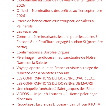
L’Eucharistie au cœur de nos vies – Cantal Église juin
2026
Officiel – Nominations des prêtres au 1er septembre
2026
Prière de bénédiction d’un troupeau de Salers à
Pailherols
Les vacances
Comment être inspirants les uns pour les autres ? –
Episode 8 un Festi’Rural engagé Laudato Si (première
partie)
Confirmations à Bort-les-Orgues
Pèlerinage interdiocésain au sanctuaire de Notre-
Dame de la Salette
Voyage apostolique en France et visite au siège de
l’Unesco de Sa Sainteté Léon XIV
LES CONFIRMATIONS DU DOYENNE D’AURILLAC
LES CONFIRMATIONS DU DOYENNE DE MAURS
Une chapelle funéraire à Saint-Jacques des Blats
VIDÉOS – Un jour à Lourdes – 110ème pèlerinage
diocésain
Reportage : La vie des Diocèse – Saint-Flour KTO TV