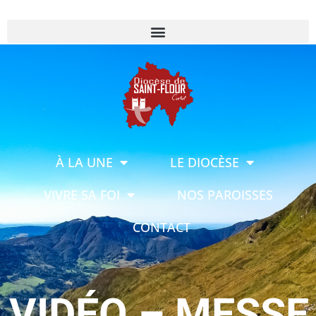
À LA UNE
LE DIOCÈSE
VIVRE SA FOI
NOS PAROISSES
CONTACT
VIDÉO – MESSE