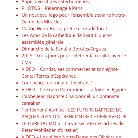
Appel décisif des catéchumènes
PHOTOS – Pèlerinage à Paris
Un nouveau logo pour l’ensemble scolaire Notre-
Dame des Miracles
L’abbé Henri Burin, prêtre et érudit local
Les Amis de la cathédrale de Saint-Flour en
assemblée générale
Dimanche de la Santé à Bort-les-Orgues
2025 : Trois jours pour célébrer la ruralité avec le
CMR !
VIDÉO – Condat, ses commerces et son église –
Cantal Terres d’Espérance
Tout beau, tout neuf et inspirant !
VIDEO – Le Zoom Patrimoine – La fuite en Égypte
L’abbé Jean-Baptiste Charbonnel, un botaniste
cantalien
1er février à Aurillac : LES FUTURS BAPTISES DE
PAQUES 2025 ONT RENCONTRE LE PERE-EVEQUE
LE LIVRE DU MOIS – La vie secrète des arbres de
Peter Wohlleben (forestier)
VIDEO – Le collège Notre-Dame des Oliviers de