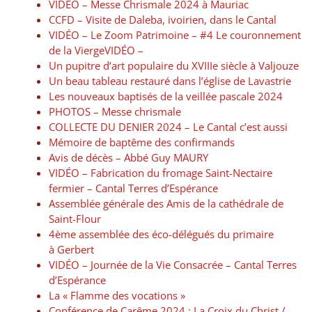
VIDÉO – Messe Chrismale 2024 à Mauriac
CCFD – Visite de Daleba, ivoirien, dans le Cantal
VIDÉO – Le Zoom Patrimoine – #4 Le couronnement
de la ViergeVIDÉO –
Un pupitre d’art populaire du XVIIIe siècle à Valjouze
Un beau tableau restauré dans l’église de Lavastrie
Les nouveaux baptisés de la veillée pascale 2024
PHOTOS – Messe chrismale
COLLECTE DU DENIER 2024 – Le Cantal c’est aussi
Mémoire de baptême des confirmands
Avis de décès – Abbé Guy MAURY
VIDÉO – Fabrication du fromage Saint-Nectaire
fermier – Cantal Terres d’Espérance
Assemblée générale des Amis de la cathédrale de
Saint-Flour
4ème assemblée des éco-délégués du primaire
à Gerbert
VIDÉO – Journée de la Vie Consacrée – Cantal Terres
d’Espérance
La « Flamme des vocations »
Conférence de Carême 2024 : La Croix du Christ /