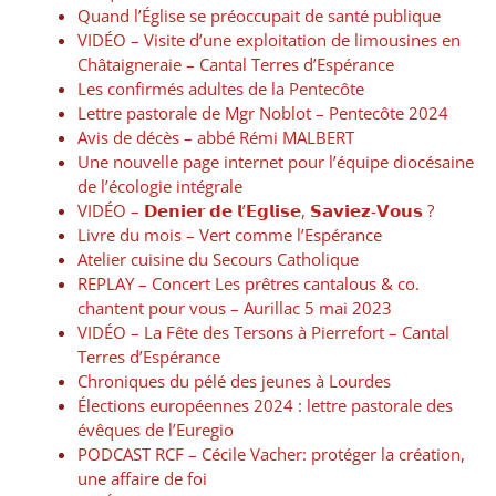
Quand l’Église se préoccupait de santé publique
VIDÉO – Visite d’une exploitation de limousines en
Châtaigneraie – Cantal Terres d’Espérance
Les confirmés adultes de la Pentecôte
Lettre pastorale de Mgr Noblot – Pentecôte 2024
Avis de décès – abbé Rémi MALBERT
Une nouvelle page internet pour l’équipe diocésaine
de l’écologie intégrale
VIDÉO – 𝗗𝗲𝗻𝗶𝗲𝗿 𝗱𝗲 𝗹’𝗘𝗴𝗹𝗶𝘀𝗲, 𝗦𝗮𝘃𝗶𝗲𝘇-𝗩𝗼𝘂𝘀 ?
Livre du mois – Vert comme l’Espérance
Atelier cuisine du Secours Catholique
REPLAY – Concert Les prêtres cantalous & co.
chantent pour vous – Aurillac 5 mai 2023
VIDÉO – La Fête des Tersons à Pierrefort – Cantal
Terres d’Espérance
Chroniques du pélé des jeunes à Lourdes
Élections européennes 2024 : lettre pastorale des
évêques de l’Euregio
PODCAST RCF – Cécile Vacher: protéger la création,
une affaire de foi