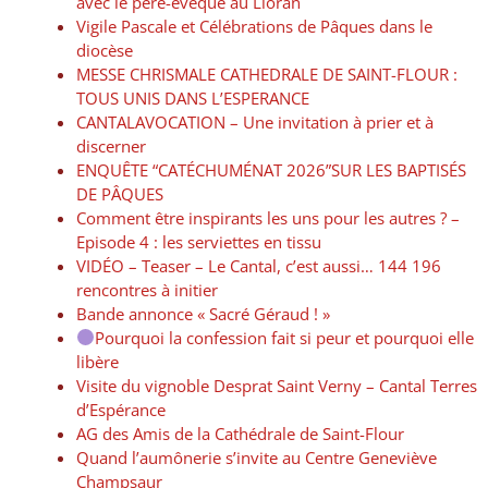
avec le père-évêque au Lioran
Vigile Pascale et Célébrations de Pâques dans le
diocèse
MESSE CHRISMALE CATHEDRALE DE SAINT-FLOUR :
TOUS UNIS DANS L’ESPERANCE
CANTALAVOCATION – Une invitation à prier et à
discerner
ENQUÊTE “CATÉCHUMÉNAT 2026”SUR LES BAPTISÉS
DE PÂQUES
Comment être inspirants les uns pour les autres ? –
Episode 4 : les serviettes en tissu
VIDÉO – Teaser – Le Cantal, c’est aussi… 144 196
rencontres à initier
Bande annonce « Sacré Géraud ! »
Pourquoi la confession fait si peur et pourquoi elle
libère
Visite du vignoble Desprat Saint Verny – Cantal Terres
d’Espérance
AG des Amis de la Cathédrale de Saint-Flour
Quand l’aumônerie s’invite au Centre Geneviève
Champsaur