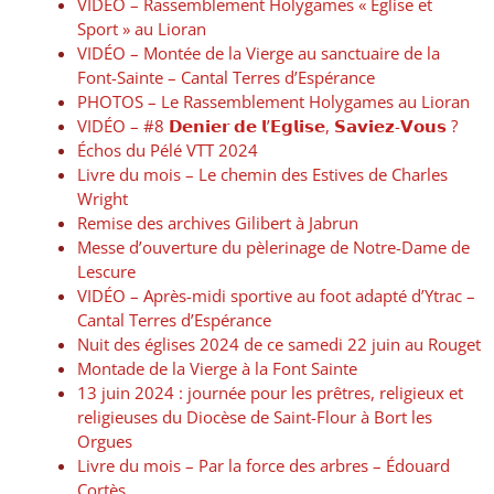
VIDÉO – Rassemblement Holygames « Église et
Sport » au Lioran
VIDÉO – Montée de la Vierge au sanctuaire de la
Font-Sainte – Cantal Terres d’Espérance
PHOTOS – Le Rassemblement Holygames au Lioran
VIDÉO – #8 𝗗𝗲𝗻𝗶𝗲𝗿 𝗱𝗲 𝗹’𝗘𝗴𝗹𝗶𝘀𝗲, 𝗦𝗮𝘃𝗶𝗲𝘇-𝗩𝗼𝘂𝘀 ?
Échos du Pélé VTT 2024
Livre du mois – Le chemin des Estives de Charles
Wright
Remise des archives Gilibert à Jabrun
Messe d’ouverture du pèlerinage de Notre-Dame de
Lescure
VIDÉO – Après-midi sportive au foot adapté d’Ytrac –
Cantal Terres d’Espérance
Nuit des églises 2024 de ce samedi 22 juin au Rouget
Montade de la Vierge à la Font Sainte
13 juin 2024 : journée pour les prêtres, religieux et
religieuses du Diocèse de Saint-Flour à Bort les
Orgues
Livre du mois – Par la force des arbres – Édouard
Cortès