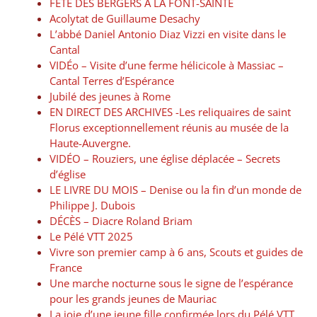
FÊTE DES BERGERS À LA FONT-SAINTE
Acolytat de Guillaume Desachy
L’abbé Daniel Antonio Diaz Vizzi en visite dans le
Cantal
VIDÉo – Visite d’une ferme hélicicole à Massiac –
Cantal Terres d’Espérance
Jubilé des jeunes à Rome
EN DIRECT DES ARCHIVES -Les reliquaires de saint
Florus exceptionnellement réunis au musée de la
Haute-Auvergne.
VIDÉO – Rouziers, une église déplacée – Secrets
d’église
LE LIVRE DU MOIS – Denise ou la fin d’un monde de
Philippe J. Dubois
DÉCÈS – Diacre Roland Briam
Le Pélé VTT 2025
Vivre son premier camp à 6 ans, Scouts et guides de
France
Une marche nocturne sous le signe de l’espérance
pour les grands jeunes de Mauriac
La joie d’une jeune fille confirmée lors du Pélé VTT