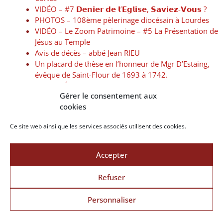
VIDÉO – #7 𝗗𝗲𝗻𝗶𝗲𝗿 𝗱𝗲 𝗹’𝗘𝗴𝗹𝗶𝘀𝗲, 𝗦𝗮𝘃𝗶𝗲𝘇-𝗩𝗼𝘂𝘀 ?
PHOTOS – 108ème pèlerinage diocésain à Lourdes
VIDÉO – Le Zoom Patrimoine – #5 La Présentation de
Jésus au Temple
Avis de décès – abbé Jean RIEU
Un placard de thèse en l’honneur de Mgr D’Estaing,
évêque de Saint-Flour de 1693 à 1742.
Quand l’Église se préoccupait de santé publique
Gérer le consentement aux
VIDÉO – Visite d’une exploitation de limousines en
cookies
Châtaigneraie – Cantal Terres d’Espérance
Les confirmés adultes de la Pentecôte
Ce site web ainsi que les services associés utilisent des cookies.
Lettre pastorale de Mgr Noblot – Pentecôte 2024
Avis de décès – abbé Rémi MALBERT
Une nouvelle page internet pour l’équipe diocésaine
Accepter
de l’écologie intégrale
VIDÉO – 𝗗𝗲𝗻𝗶𝗲𝗿 𝗱𝗲 𝗹’𝗘𝗴𝗹𝗶𝘀𝗲, 𝗦𝗮𝘃𝗶𝗲𝘇-𝗩𝗼𝘂𝘀 ?
Refuser
Livre du mois – Vert comme l’Espérance
Atelier cuisine du Secours Catholique
Personnaliser
REPLAY – Concert Les prêtres cantalous & co.
chantent pour vous – Aurillac 5 mai 2023