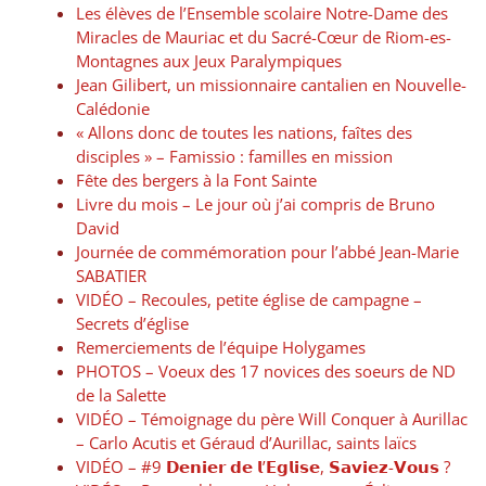
Les élèves de l’Ensemble scolaire Notre-Dame des
Miracles de Mauriac et du Sacré-Cœur de Riom-es-
Montagnes aux Jeux Paralympiques
Jean Gilibert, un missionnaire cantalien en Nouvelle-
Calédonie
« Allons donc de toutes les nations, faîtes des
disciples » – Famissio : familles en mission
Fête des bergers à la Font Sainte
Livre du mois – Le jour où j’ai compris de Bruno
David
Journée de commémoration pour l’abbé Jean-Marie
SABATIER
VIDÉO – Recoules, petite église de campagne –
Secrets d’église
Remerciements de l’équipe Holygames
PHOTOS – Voeux des 17 novices des soeurs de ND
de la Salette
VIDÉO – Témoignage du père Will Conquer à Aurillac
– Carlo Acutis et Géraud d’Aurillac, saints laïcs
VIDÉO – #9 𝗗𝗲𝗻𝗶𝗲𝗿 𝗱𝗲 𝗹’𝗘𝗴𝗹𝗶𝘀𝗲, 𝗦𝗮𝘃𝗶𝗲𝘇-𝗩𝗼𝘂𝘀 ?