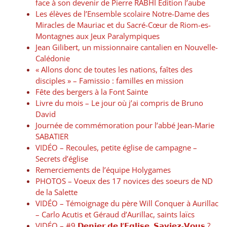
face à son devenir de Pierre RABHI Edition l’aube
Les élèves de l’Ensemble scolaire Notre-Dame des
Miracles de Mauriac et du Sacré-Cœur de Riom-es-
Montagnes aux Jeux Paralympiques
Jean Gilibert, un missionnaire cantalien en Nouvelle-
Calédonie
« Allons donc de toutes les nations, faîtes des
disciples » – Famissio : familles en mission
Fête des bergers à la Font Sainte
Livre du mois – Le jour où j’ai compris de Bruno
David
Journée de commémoration pour l’abbé Jean-Marie
SABATIER
VIDÉO – Recoules, petite église de campagne –
Secrets d’église
Remerciements de l’équipe Holygames
PHOTOS – Voeux des 17 novices des soeurs de ND
de la Salette
VIDÉO – Témoignage du père Will Conquer à Aurillac
– Carlo Acutis et Géraud d’Aurillac, saints laïcs
VIDÉO – #9 𝗗𝗲𝗻𝗶𝗲𝗿 𝗱𝗲 𝗹’𝗘𝗴𝗹𝗶𝘀𝗲, 𝗦𝗮𝘃𝗶𝗲𝘇-𝗩𝗼𝘂𝘀 ?