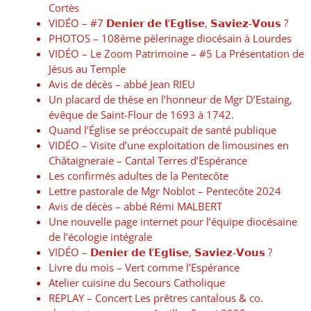
Cortès
VIDÉO – #7 𝗗𝗲𝗻𝗶𝗲𝗿 𝗱𝗲 𝗹’𝗘𝗴𝗹𝗶𝘀𝗲, 𝗦𝗮𝘃𝗶𝗲𝘇-𝗩𝗼𝘂𝘀 ?
PHOTOS – 108ème pèlerinage diocésain à Lourdes
VIDÉO – Le Zoom Patrimoine – #5 La Présentation de
Jésus au Temple
Avis de décès – abbé Jean RIEU
Un placard de thèse en l’honneur de Mgr D’Estaing,
évêque de Saint-Flour de 1693 à 1742.
Quand l’Église se préoccupait de santé publique
VIDÉO – Visite d’une exploitation de limousines en
Châtaigneraie – Cantal Terres d’Espérance
Les confirmés adultes de la Pentecôte
Lettre pastorale de Mgr Noblot – Pentecôte 2024
Avis de décès – abbé Rémi MALBERT
Une nouvelle page internet pour l’équipe diocésaine
de l’écologie intégrale
VIDÉO – 𝗗𝗲𝗻𝗶𝗲𝗿 𝗱𝗲 𝗹’𝗘𝗴𝗹𝗶𝘀𝗲, 𝗦𝗮𝘃𝗶𝗲𝘇-𝗩𝗼𝘂𝘀 ?
Livre du mois – Vert comme l’Espérance
Atelier cuisine du Secours Catholique
REPLAY – Concert Les prêtres cantalous & co.