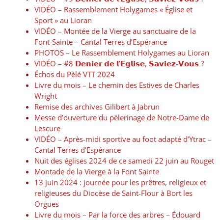
VIDÉO – Rassemblement Holygames « Église et
Sport » au Lioran
VIDÉO – Montée de la Vierge au sanctuaire de la
Font-Sainte – Cantal Terres d’Espérance
PHOTOS – Le Rassemblement Holygames au Lioran
VIDÉO – #8 𝗗𝗲𝗻𝗶𝗲𝗿 𝗱𝗲 𝗹’𝗘𝗴𝗹𝗶𝘀𝗲, 𝗦𝗮𝘃𝗶𝗲𝘇-𝗩𝗼𝘂𝘀 ?
Échos du Pélé VTT 2024
Livre du mois – Le chemin des Estives de Charles
Wright
Remise des archives Gilibert à Jabrun
Messe d’ouverture du pèlerinage de Notre-Dame de
Lescure
VIDÉO – Après-midi sportive au foot adapté d’Ytrac –
Cantal Terres d’Espérance
Nuit des églises 2024 de ce samedi 22 juin au Rouget
Montade de la Vierge à la Font Sainte
13 juin 2024 : journée pour les prêtres, religieux et
religieuses du Diocèse de Saint-Flour à Bort les
Orgues
Livre du mois – Par la force des arbres – Édouard