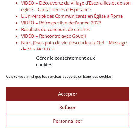
VIDÉO – Découverte du village d’Escorailles et de son
église – Cantal Terres d’Espérance
L’Université des Communicants en Église à Rome
VIDÉO – Rétrospective de l’année 2023
Résultats du concours de crèches
VIDÉO – Rencontre avec Goudji
Noël, Jésus pain de vie descendu du Ciel – Message
de Mgr NOBLOT
VIDÉO – Découverte d’un atelier de lutherie et d’un
Gérer le consentement aux
groupe traditionnel de violon – Cantal Terres
cookies
d’Espérance
VIDÉO – Teaser « Jésus pain de Vie »
Ce site web ainsi que les services associés utilisent des cookies.
Action de grâce pour l’installation des soeurs de ND
de la Salette à Quézac
Accepter
FORMATION VIDÉO – Acteurs en Église
VIDÉO – Le Zoom patrimoine : Qu’est ce que la
Refuser
recluserie ?
Concours de crèche 2023 : Jésus pain de vie
Personnaliser
Le sculpteur du retable de la chapelle de Turlande
identifié