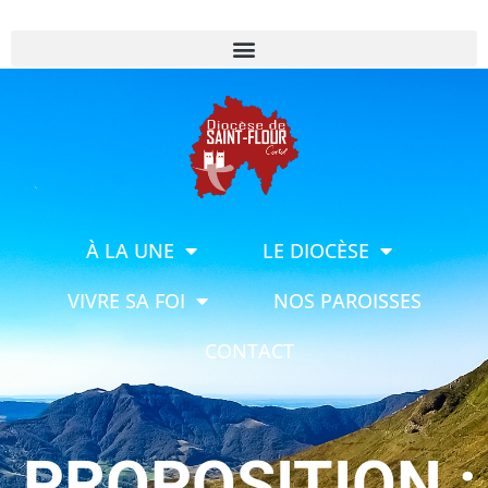
À LA UNE
LE DIOCÈSE
VIVRE SA FOI
NOS PAROISSES
CONTACT
PROPOSITION :