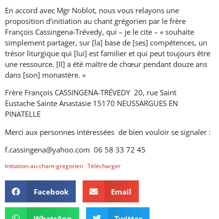
En accord avec Mgr Noblot, nous vous relayons une
proposition d’initiation au chant grégorien par le frère
François Cassingena-Trévedy, qui – je le cite – « souhaite
simplement partager, sur [la] base de [ses] compétences, un
trésor liturgique qui [lui] est familier et qui peut toujours être
une ressource. [Il] a été maître de chœur pendant douze ans
dans [son] monastère. »
Frère François CASSINGENA-TRÉVEDY 20, rue Saint
Eustache Sainte Anastasie 15170 NEUSSARGUES EN
PINATELLE
Merci aux personnes intéressées de bien vouloir se signaler :
f.cassingena@yahoo.com 06 58 33 72 45
Initiation-au-chant-gregorien
Télécharger
Facebook
Email
WhatsApp
Twitter