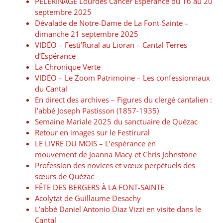
PÈLERINAGE Lourdes Cancer Espérance du 16 au 20
septembre 2025
Dévalade de Notre-Dame de La Font-Sainte –
dimanche 21 septembre 2025
VIDÉO – Festi’Rural au Lioran – Cantal Terres
d’Espérance
La Chronique Verte
VIDÉO – Le Zoom Patrimoine – Les confessionnaux
du Cantal
En direct des archives – Figures du clergé cantalien :
l’abbé Joseph Pastisson (1857-1935)
Semaine Mariale 2025 du sanctuaire de Quézac
Retour en images sur le Festirural
LE LIVRE DU MOIS – L’espérance en
mouvement de Joanna Macy et Chris Johnstone
Profession des novices et vœux perpétuels des
sœurs de Quézac
FÊTE DES BERGERS À LA FONT-SAINTE
Acolytat de Guillaume Desachy
L’abbé Daniel Antonio Diaz Vizzi en visite dans le
Cantal