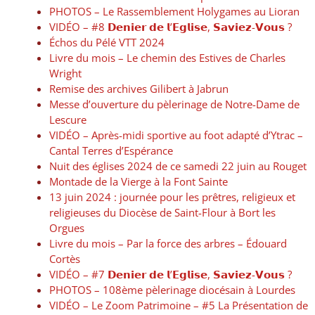
PHOTOS – Le Rassemblement Holygames au Lioran
VIDÉO – #8 𝗗𝗲𝗻𝗶𝗲𝗿 𝗱𝗲 𝗹’𝗘𝗴𝗹𝗶𝘀𝗲, 𝗦𝗮𝘃𝗶𝗲𝘇-𝗩𝗼𝘂𝘀 ?
Échos du Pélé VTT 2024
Livre du mois – Le chemin des Estives de Charles
Wright
Remise des archives Gilibert à Jabrun
Messe d’ouverture du pèlerinage de Notre-Dame de
Lescure
VIDÉO – Après-midi sportive au foot adapté d’Ytrac –
Cantal Terres d’Espérance
Nuit des églises 2024 de ce samedi 22 juin au Rouget
Montade de la Vierge à la Font Sainte
13 juin 2024 : journée pour les prêtres, religieux et
religieuses du Diocèse de Saint-Flour à Bort les
Orgues
Livre du mois – Par la force des arbres – Édouard
Cortès
VIDÉO – #7 𝗗𝗲𝗻𝗶𝗲𝗿 𝗱𝗲 𝗹’𝗘𝗴𝗹𝗶𝘀𝗲, 𝗦𝗮𝘃𝗶𝗲𝘇-𝗩𝗼𝘂𝘀 ?
PHOTOS – 108ème pèlerinage diocésain à Lourdes
VIDÉO – Le Zoom Patrimoine – #5 La Présentation de