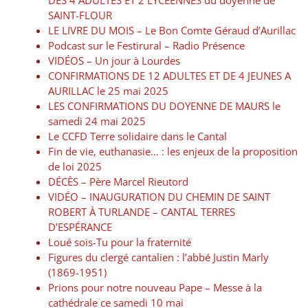
DES 4 ADULTES ET 2 LYCEENNES du doyenné de
SAINT-FLOUR
LE LIVRE DU MOIS – Le Bon Comte Géraud d’Aurillac
Podcast sur le Festirural – Radio Présence
VIDÉOS – Un jour à Lourdes
CONFIRMATIONS DE 12 ADULTES ET DE 4 JEUNES A
AURILLAC le 25 mai 2025
LES CONFIRMATIONS DU DOYENNE DE MAURS le
samedi 24 mai 2025
Le CCFD Terre solidaire dans le Cantal
Fin de vie, euthanasie… : les enjeux de la proposition
de loi 2025
DÉCÈS – Père Marcel Rieutord
VIDÉO – INAUGURATION DU CHEMIN DE SAINT
ROBERT À TURLANDE – CANTAL TERRES
D’ESPÉRANCE
Loué sois-Tu pour la fraternité
Figures du clergé cantalien : l’abbé Justin Marly
(1869-1951)
Prions pour notre nouveau Pape – Messe à la
cathédrale ce samedi 10 mai