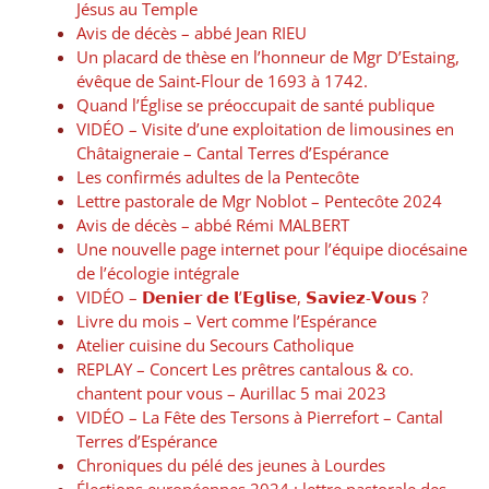
Jésus au Temple
Avis de décès – abbé Jean RIEU
Un placard de thèse en l’honneur de Mgr D’Estaing,
évêque de Saint-Flour de 1693 à 1742.
Quand l’Église se préoccupait de santé publique
VIDÉO – Visite d’une exploitation de limousines en
Châtaigneraie – Cantal Terres d’Espérance
Les confirmés adultes de la Pentecôte
Lettre pastorale de Mgr Noblot – Pentecôte 2024
Avis de décès – abbé Rémi MALBERT
Une nouvelle page internet pour l’équipe diocésaine
de l’écologie intégrale
VIDÉO – 𝗗𝗲𝗻𝗶𝗲𝗿 𝗱𝗲 𝗹’𝗘𝗴𝗹𝗶𝘀𝗲, 𝗦𝗮𝘃𝗶𝗲𝘇-𝗩𝗼𝘂𝘀 ?
Livre du mois – Vert comme l’Espérance
Atelier cuisine du Secours Catholique
REPLAY – Concert Les prêtres cantalous & co.
chantent pour vous – Aurillac 5 mai 2023
VIDÉO – La Fête des Tersons à Pierrefort – Cantal
Terres d’Espérance
Chroniques du pélé des jeunes à Lourdes