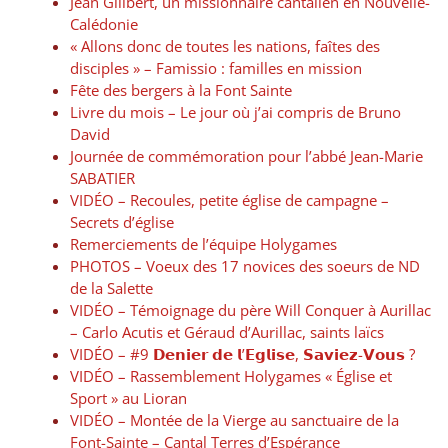
Jean Gilibert, un missionnaire cantalien en Nouvelle-
Calédonie
« Allons donc de toutes les nations, faîtes des
disciples » – Famissio : familles en mission
Fête des bergers à la Font Sainte
Livre du mois – Le jour où j’ai compris de Bruno
David
Journée de commémoration pour l’abbé Jean-Marie
SABATIER
VIDÉO – Recoules, petite église de campagne –
Secrets d’église
Remerciements de l’équipe Holygames
PHOTOS – Voeux des 17 novices des soeurs de ND
de la Salette
VIDÉO – Témoignage du père Will Conquer à Aurillac
– Carlo Acutis et Géraud d’Aurillac, saints laïcs
VIDÉO – #9 𝗗𝗲𝗻𝗶𝗲𝗿 𝗱𝗲 𝗹’𝗘𝗴𝗹𝗶𝘀𝗲, 𝗦𝗮𝘃𝗶𝗲𝘇-𝗩𝗼𝘂𝘀 ?
VIDÉO – Rassemblement Holygames « Église et
Sport » au Lioran
VIDÉO – Montée de la Vierge au sanctuaire de la
Font-Sainte – Cantal Terres d’Espérance